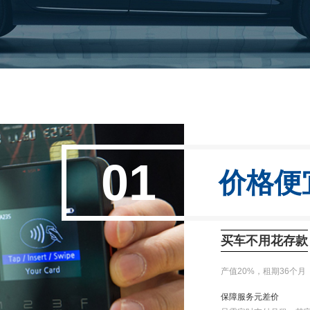
01
价格便
买车不用花存款
产值20%，租期36个月
保障服务元差价