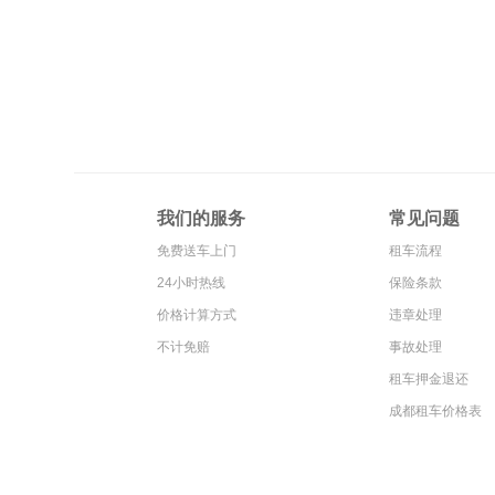
预订车辆
1
提前为您预留
退还车辆
4
我们的服务
常见问题
完成租车使用
免费送车上门
租车流程
24小时热线
保险条款
价格计算方式
违章处理
不计免赔
事故处理
租车押金退还
成都租车价格表