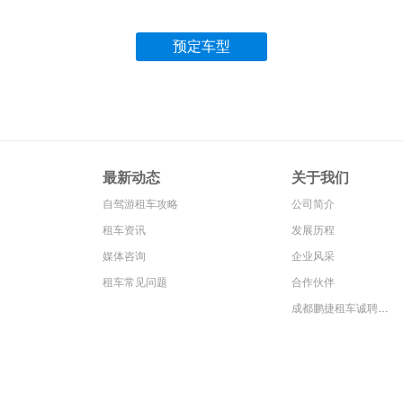
预定车型
签订合同
开心旅
2
3
双方共同验车
一路为您
最新动态
关于我们
自驾游租车攻略
公司简介
租车资讯
发展历程
媒体咨询
企业风采
租车常见问题
合作伙伴
成都鹏捷租车诚聘精英商务司机