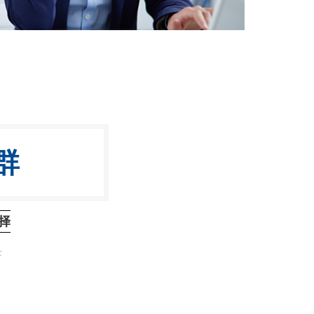
群
择
士