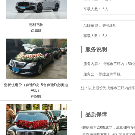
车载人数： 5人
宾利飞驰
品牌车型： 奔弛S系
¥1888
车载人数： 5人
服务说明
服务内容： 成都市三环内（50
服务公： 鹏捷金牌司机
套餐优惠价（奔弛S级+5台奔弛E级/奥迪
注：以上报价为成都市三环内婚
A6L）
¥4588
品质保障
·鹏捷租车2008成立，成都拥有
·所有婚庆用车图片均为客户实拍