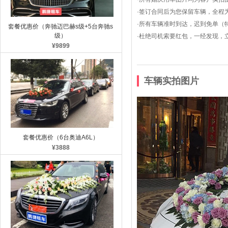
·签订合同后为您保留车辆，全程
·所有车辆准时到达，迟到免单（
套餐优惠价（奔驰迈巴赫s级+5台奔驰s
级）
·杜绝司机索要红包，一经发现，
¥9899
车辆实拍图片
套餐优惠价（6台奥迪A6L）
¥3888