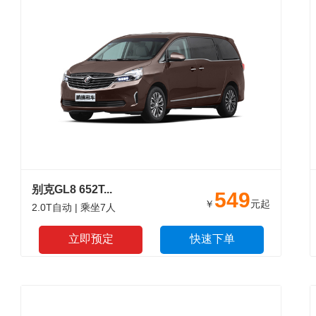
别克GL8 652T...
549
￥
元起
2.0T自动 | 乘坐7人
立即预定
快速下单