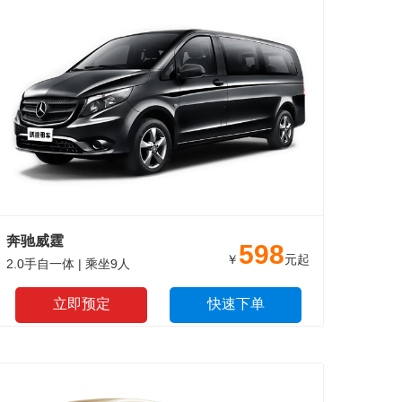
奔驰威霆
598
￥
元起
2.0手自一体 | 乘坐9人
立即预定
快速下单