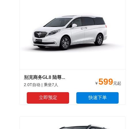
别克商务GL8 陆尊...
599
￥
元起
2.0T自动 | 乘坐7人
立即预定
快速下单