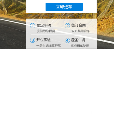
立即选车
fullScreenSlides右侧公告等tab切换 _end -->