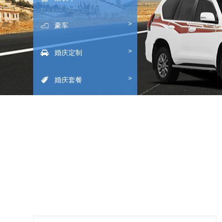
>
豪车

>
婚庆定制

>
婚庆套餐
