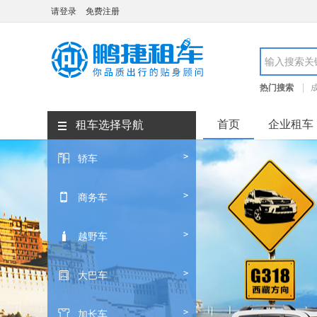
请登录
免费注册
成都鹏捷租车
热门搜索
成都租车价格
首页
企业租车
租车选择导航
>
轿车

>
商务车

>
越野车

>
大巴车

>
加长车
