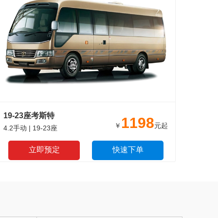
19-23座考斯特
1198
￥
元起
4.2手动 | 19-23座
立即预定
快速下单