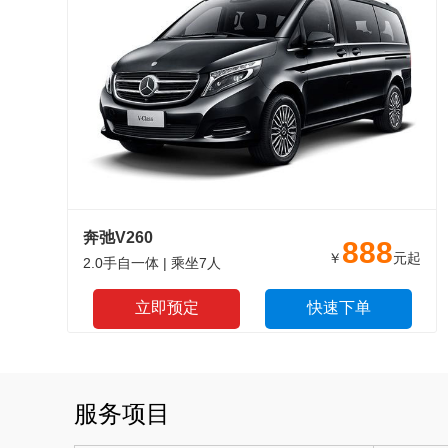
奔弛V260
888
￥
元起
2.0手自一体 | 乘坐7人
立即预定
快速下单
服务项目