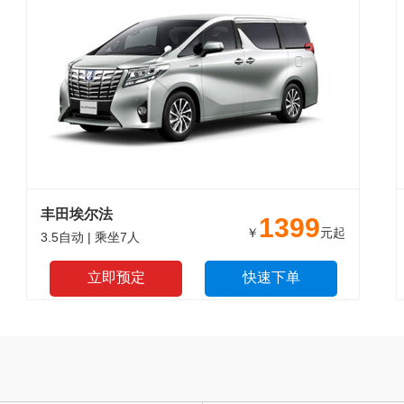
丰田埃尔法
1399
￥
元起
3.5自动 | 乘坐7人
立即预定
快速下单